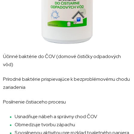
Účinné baktérie do ČOV (domové čističky odpadových
vôd)
Prírodné baktérie prispievajúce k bezproblémovému chodu
zariadenia
Posilnenie čistiaceho procesu
Usnadňuje nábeh a správny chod ČOV
Obmedzuje tvorbu zápachu
S posilnenou aktivitou pre rozklad toaletného papiera