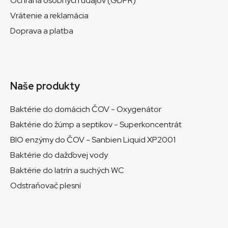
Ochrana osobných údajov (GDPR)
Vrátenie a reklamácia
Doprava a platba
Naše produkty
Baktérie do domácich ČOV - Oxygenátor
Baktérie do žúmp a septikov - Superkoncentrát
BIO enzýmy do ČOV - Sanbien Liquid XP2001
Baktérie do dažďovej vody
Baktérie do latrín a suchých WC
Odstraňovač plesní