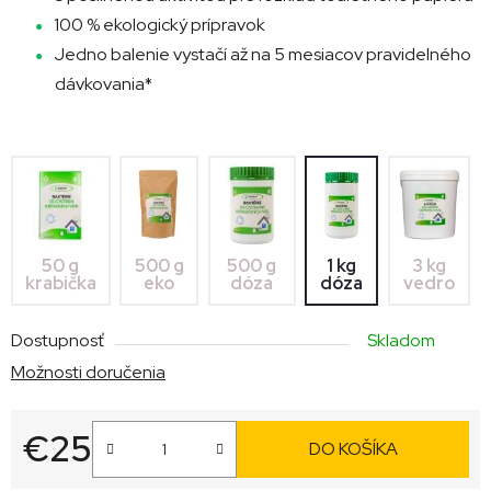
100 % ekologický prípravok
Jedno balenie vystačí až na 5 mesiacov pravidelného
dávkovania*
500 g
3 kg
50 g
500 g
1 kg
dóza
vedro
krabička
eko
dóza
Dostupnosť
Skladom
Možnosti doručenia
€25
DO KOŠÍKA
Jednotková cena: