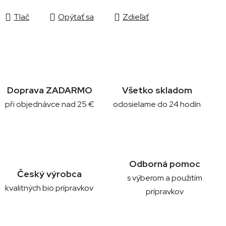
Tlač
Opýtať sa
Zdieľať
Doprava ZADARMO
Všetko skladom
při objednávce nad 25 €
odosielame do 24 hodín
Odborná pomoc
Český výrobca
s výberom a použitím
kvalitných bio prípravkov
prípravkov