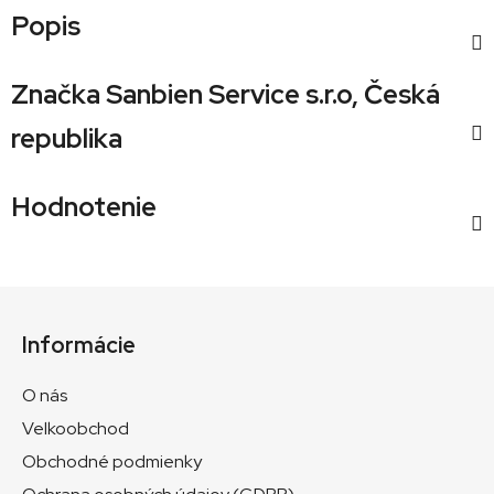
Popis
Značka
Sanbien Service s.r.o, Česká
republika
Hodnotenie
Z
á
Informácie
p
ä
O nás
t
Velkoobchod
i
Obchodné podmienky
e