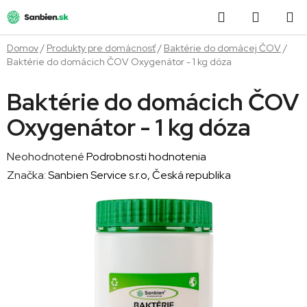
Prejsť
Hľadať
NÁKUP
na
obsah
KOŠÍK
Domov
/
Produkty pre domácnosť
/
Baktérie do domácej ČOV
/
Baktérie do domácich ČOV Oxygenátor - 1 kg dóza
Baktérie do domácich ČOV
Oxygenátor - 1 kg dóza
Priemerné
Neohodnotené
Podrobnosti hodnotenia
hodnotenie
Značka:
Sanbien Service s.r.o, Česká republika
produktu
je
0,0
z
5
hviezdičiek.