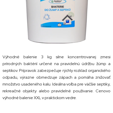
hviezdičiek.
Výhodné balenie 3 kg silne koncentrovanej zmesi
prírodných baktérií určené na pravidelnú údržbu žúmp a
septikov.
Prípravok zabezpečuje rýchly rozklad organického
odpadu, výrazne obmedzuje zápach a pomáha znižovať
množstvo usadeného kalu.
Ideálna voľba pre väčšie septiky,
rekreačné objekty alebo pravidelné používanie.
Cenovo
výhodné balenie XXL v praktickom vedre.