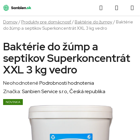
Prejsť
Hľadať
NÁKUP
na
obsah
KOŠÍK
Domov
/
Produkty pre domácnosť
/
Baktérie do žumpy
/
Baktérie
do žúmp a septikov Superkoncentrát XXL 3 kg vedro
Baktérie do žúmp a
septikov Superkoncentrát
XXL 3 kg vedro
Priemerné
Neohodnotené
Podrobnosti hodnotenia
hodnotenie
Značka:
Sanbien Service s.r.o, Česká republika
produktu
NOVINKA
je
0,0
z
5