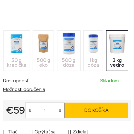
500 g
3 kg
50 g
500 g
1 kg
dóza
vedro
krabička
eko
dóza
Dostupnosť
Skladom
Možnosti doručenia
€59
DO KOŠÍKA
Jednotková cena:
Tlač
Opýtať sa
Zdieľať