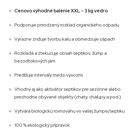
Cenovo výhodné balenie XXL – 3 kg vedro
Podporuje prirodzený rozklad organického odpadu
Výrazne znižuje tvorbu kalu a obmedzuje zápach
Rozkladá a ztekucuje obsah septikov, žúmp a
bezodtokových jám
Predlžuje intervaly medzi vývozmi
Vhodný aj ako aktivátor septikov pre sezónne alebo
prechodne obývané objekty (chaty, chalupy a pod.)
Vytvára biologickú rovnováhu vo vašej žumpe/septiku
100 % ekologický prípravok