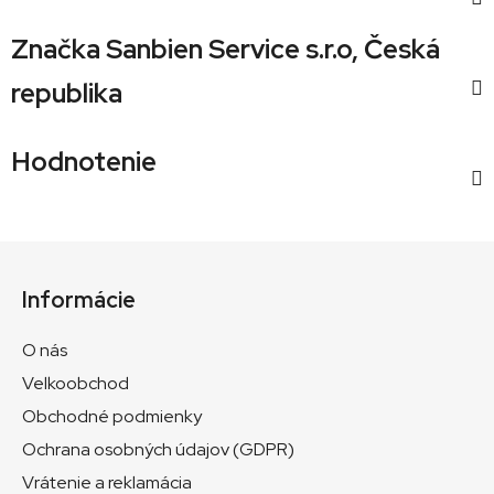
Značka
Sanbien Service s.r.o, Česká
republika
Hodnotenie
Z
á
Informácie
p
ä
O nás
t
Velkoobchod
i
Obchodné podmienky
e
Ochrana osobných údajov (GDPR)
Vrátenie a reklamácia