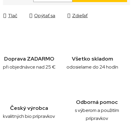
Jednotková cena:
Tlač
Opýtať sa
Zdieľať
Doprava ZADARMO
Všetko skladom
při objednávce nad 25 €
odosielame do 24 hodín
Odborná pomoc
Český výrobca
s výberom a použitím
kvalitných bio prípravkov
prípravkov