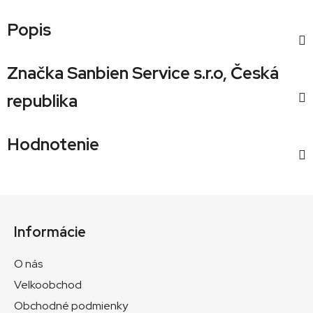
Popis
Značka
Sanbien Service s.r.o, Česká
republika
Hodnotenie
Z
á
Informácie
p
ä
O nás
t
Velkoobchod
i
Obchodné podmienky
e