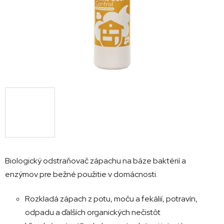
Biologický odstraňovač zápachu na báze baktérií a
enzýmov pre bežné použitie v domácnosti.
Rozkladá zápach z potu, moču a fekálií, potravín,
odpadu a ďalších organických nečistôt