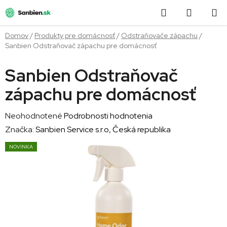
Prejsť
Hľadať
NÁKUP
na
obsah
KOŠÍK
Domov
/
Produkty pre domácnosť
/
Odstraňovače zápachu
/
Sanbien Odstraňovač zápachu pre domácnosť
Sanbien Odstraňovač
zápachu pre domácnosť
Priemerné
Neohodnotené
Podrobnosti hodnotenia
hodnotenie
Značka:
Sanbien Service s.r.o, Česká republika
produktu
NOVINKA
je
0,0
z
5
hviezdičiek.