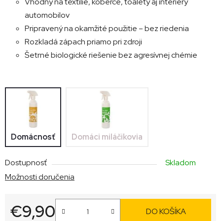
Vhodný na textílie, koberce, toalety aj interiéry
automobilov
Pripravený na okamžité použitie – bez riedenia
Rozkladá zápach priamo pri zdroji
Šetrné biologické riešenie bez agresívnej chémie
Domácnosť
Domáci miláčikovia
Dostupnosť
Skladom
Možnosti doručenia
€9,90
DO KOŠÍKA