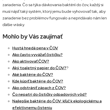
zariadenia. Čo sa týka dávkovania baktérií do čov, každý si
musí nájsť taký systém, ktorý jemu bude vyhovovať tak, aby
zariadenie bez problémov fungovalo a nepridávalo nám len
ďalšie vrásky.
Mohlo by Vás zaujímať
Hustá hnedá pena v ČOV
Ako často vyvážať čističku?
Ako aktivovať ČOV?
Aký toaletný papier do ČOV?
?
Aké baktérie do ČOV?
Kde kúpiť baktérie do ČOV?
Ako odstrániť zápach z ČOV?
Čo nepatrí do čističky odpadových vôd?
Najlepšie baktérie do ČOV: kľúč k ekologickému a
efektívnemu čisteniu