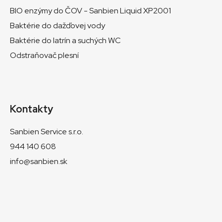
BIO enzýmy do ČOV - Sanbien Liquid XP2001
Baktérie do dažďovej vody
Baktérie do latrín a suchých WC
Odstraňovač plesní
Kontakty
Sanbien Service s.r.o.
944 140 608
info@sanbien.sk