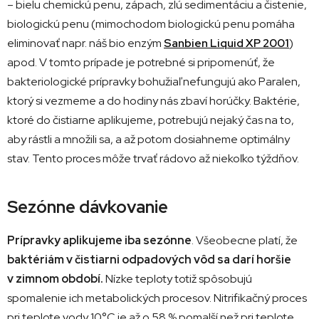
– bielu chemickú penu, zápach, zlú sedimentáciu a čistenie,
biologickú penu (mimochodom biologickú penu pomáha
eliminovať napr. náš bio enzým
Sanbien Liquid XP 2001
)
apod. V tomto prípade je potrebné si pripomenúť, že
bakteriologické prípravky bohužiaľ nefungujú ako Paralen,
ktorý si vezmeme a do hodiny nás zbaví horúčky. Baktérie,
ktoré do čistiarne aplikujeme, potrebujú nejaký čas na to,
aby rástli a množili sa, a až potom dosiahneme optimálny
stav. Tento proces môže trvať rádovo až niekoľko týždňov.
Sezónne dávkovanie
Prípravky aplikujeme iba sezónne
. Všeobecne platí, že
baktériám v čistiarni odpadových vôd sa darí horšie
v zimnom období.
Nízke teploty totiž spôsobujú
spomalenie ich metabolických procesov. Nitrifikačný proces
pri teplote vody 10°C je až o 58 % pomalší než pri teplote