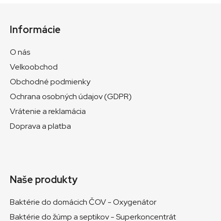
Z
á
Informácie
p
ä
O nás
t
Velkoobchod
i
Obchodné podmienky
e
Ochrana osobných údajov (GDPR)
Vrátenie a reklamácia
Doprava a platba
Naše produkty
Baktérie do domácich ČOV - Oxygenátor
Baktérie do žúmp a septikov - Superkoncentrát