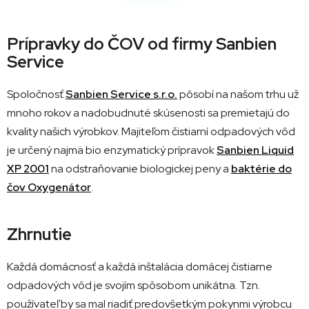
Prípravky do ČOV od firmy Sanbien
Service
Spoločnosť
Sanbien Service s.r.o.
pôsobí na našom trhu už
mnoho rokov a nadobudnuté skúsenosti sa premietajú do
kvality našich výrobkov. Majiteľom čistiarní odpadových vôd
je určený najmä bio enzymatický prípravok
Sanbien Liquid
XP 2001
na odstraňovanie biologickej peny a
baktérie do
čov Oxygenátor
.
Zhrnutie
Každá domácnosť a každá inštalácia domácej čistiarne
odpadových vôd je svojím spôsobom unikátna. Tzn.
používateľ by sa mal riadiť predovšetkým pokynmi výrobcu