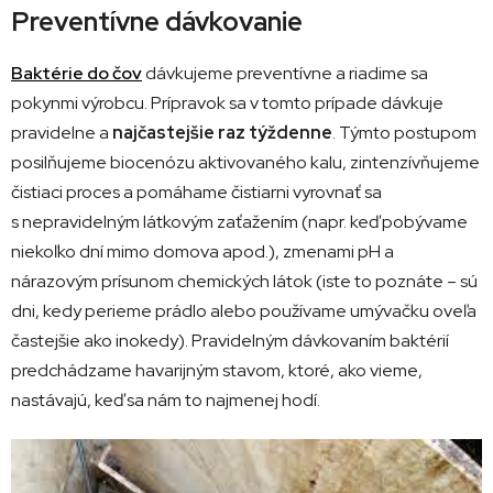
Preventívne dávkovanie
Baktérie do čov
dávkujeme preventívne a riadime sa
pokynmi výrobcu. Prípravok sa v tomto prípade dávkuje
pravidelne a
najčastejšie raz týždenne
. Týmto postupom
posilňujeme biocenózu aktivovaného kalu, zintenzívňujeme
čistiaci proces a pomáhame čistiarni vyrovnať sa
s nepravidelným látkovým zaťažením (napr. keď pobývame
niekoľko dní mimo domova apod.), zmenami pH a
nárazovým prísunom chemických látok (iste to poznáte – sú
dni, kedy perieme prádlo alebo používame umývačku oveľa
častejšie ako inokedy). Pravidelným dávkovaním baktérií
predchádzame havarijným stavom, ktoré, ako vieme,
nastávajú, keď sa nám to najmenej hodí.