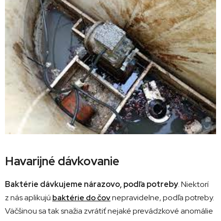
Havarijné dávkovanie
Baktérie dávkujeme nárazovo, podľa potreby
. Niektorí
z nás aplikujú
baktérie do čov
nepravidelne, podľa potreby.
Väčšinou sa tak snažia zvrátiť nejaké prevádzkové anomálie