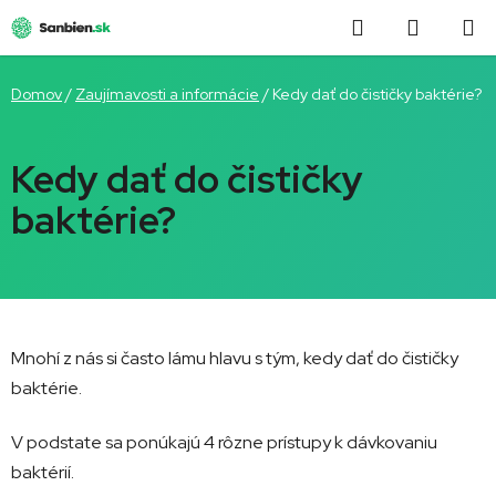
Prejsť
Hľadať
NÁKUP
na
obsah
KOŠÍK
Domov
/
Zaujímavosti a informácie
/
Kedy dať do čističky baktérie?
Kedy dať do čističky
baktérie?
Mnohí z nás si často lámu hlavu s tým, kedy dať do čističky
baktérie.
V podstate sa ponúkajú 4 rôzne prístupy k dávkovaniu
baktérií.